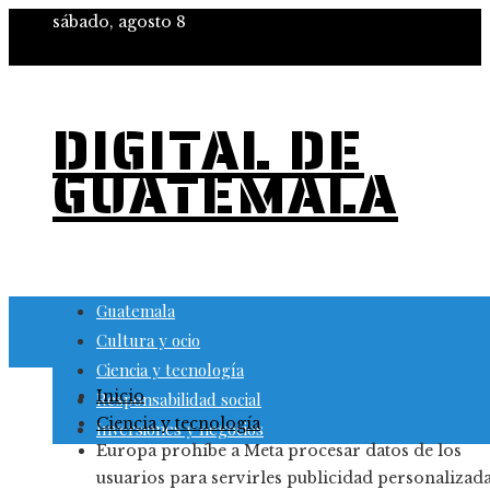
sábado, agosto 8
DIGITAL DE
GUATEMALA
Guatemala
Cultura y ocio
Ciencia y tecnología
Inicio
Responsabilidad social
Ciencia y tecnología
Inversiones y negocios
Europa prohíbe a Meta procesar datos de los
usuarios para servirles publicidad personalizada