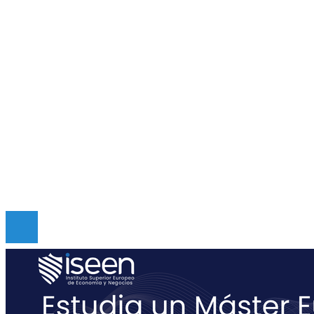
Ciencia y tecnología
Responsabilidad social
Inversiones y negocios
Mapa Del Sitio
Quiénes somos
Políticas de Privacidad
Contacto
Copyright © Digital de Guatemala. Todos los derecho
Reservados.