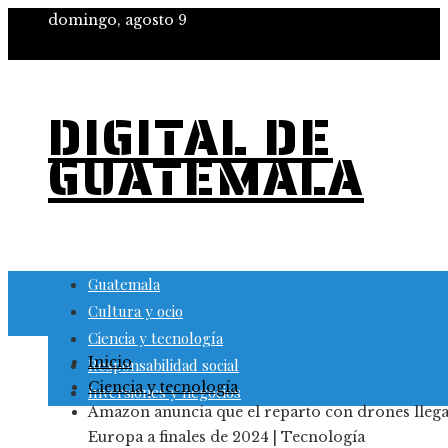
domingo, agosto 9
DIGITAL DE
GUATEMALA
Guatemala
Cultura y ocio
Ciencia y tecnología
Inicio
Responsabilidad social
Ciencia y tecnología
Inversiones y negocios
Amazon anuncia que el reparto con drones llega
Europa a finales de 2024 | Tecnología