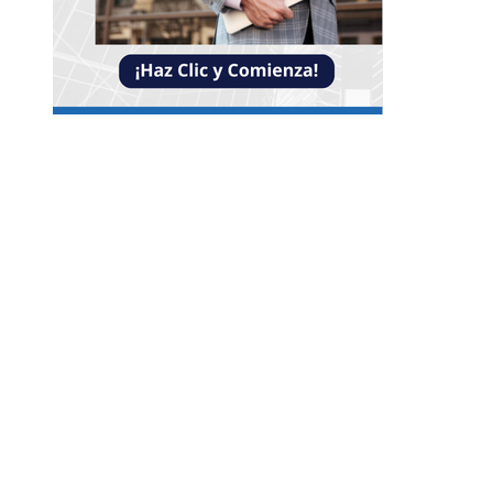
Entradas Recientes
Reformas bancarias que surgieron de la Gran
Depresión
La conexión entre la herramienta de Ned Leeds 
ausencia de señales en Nueva York
Las ocho óperas clásicas que nunca faltan en los
repertorios internacionales
Categorías
Guatemala
Cultura y ocio