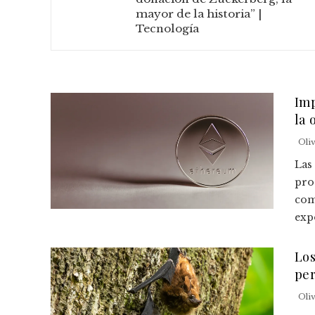
mayor de la historia” |
Tecnología
Imp
la 
Oli
Las
pro
com
expo
Los
per
Oli