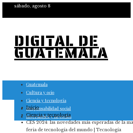
sábado, agosto 8
DIGITAL DE
GUATEMALA
Guatemala
Cultura y ocio
Ciencia y tecnología
Inicio
Responsabilidad social
Ciencia y tecnología
Inversiones y negocios
CES 2024: las novedades más esperadas de la m
feria de tecnología del mundo | Tecnología