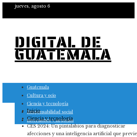
jueves, agosto 6
DIGITAL DE
GUATEMALA
Guatemala
Cultura y ocio
Ciencia y tecnología
Inicio
Responsabilidad social
Ciencia y tecnología
Inversiones y negocios
CES 2024: Un pintalabios para diagnosticar
afecciones y una inteligencia artificial que previ