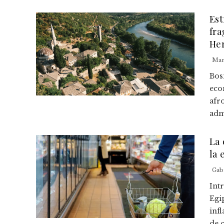
Est
fra
Her
Mar
Bos
eco
afr
admi
La 
la 
Gab
Intr
Egi
inf
de 