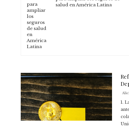
salud en América Latina
Ref
De
Alic
1. 
ante
col
Unid