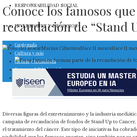
RESPONSABILIDAD SOCIAL
Conoce los famosos que 
recaudación de “Stand U
INVERSIONES Y NEGOCIOS
Guatemala
Marina Cifuentes
Hace 11 meses
Hace 11 me
Cultura y ocio
Ciencia y tecnología
Responsabilidad social
Inversiones y negocios
Diversas figuras del entretenimiento y la industria mediáti
campaña de recaudación de fondos de Stand Up to Cancer, u
el tratamiento del cáncer. Este tipo de iniciativas ha cobra