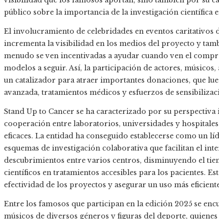
visibilidad que los famosos aportan, sino también por su c
público sobre la importancia de la investigación científica 
El involucramiento de celebridades en eventos caritativos d
incrementa la visibilidad en los medios del proyecto y tam
menudo se ven incentivadas a ayudar cuando ven el compro
modelos a seguir. Así, la participación de actores, músicos,
un catalizador para atraer importantes donaciones, que lu
avanzada, tratamientos médicos y esfuerzos de sensibilizac
Stand Up to Cancer se ha caracterizado por su perspectiva 
cooperación entre laboratorios, universidades y hospitales 
eficaces. La entidad ha conseguido establecerse como un líde
esquemas de investigación colaborativa que facilitan el in
descubrimientos entre varios centros, disminuyendo el ti
científicos en tratamientos accesibles para los pacientes. E
efectividad de los proyectos y asegurar un uso más eficient
Entre los famosos que participan en la edición 2025 se en
músicos de diversos géneros y figuras del deporte, quiene