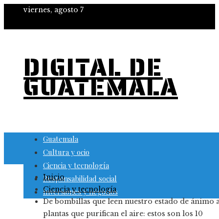
viernes, agosto 7
DIGITAL DE
GUATEMALA
Guatemala
Cultura y ocio
Ciencia y tecnología
Inicio
Responsabilidad social
Ciencia y tecnología
Inversiones y negocios
De bombillas que leen nuestro estado de ánimo 
plantas que purifican el aire: estos son los 10