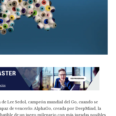
 de Lee Sedol, campeón mundial del Go, cuando se
apaz de vencerlo: AlphaGo, creada por DeepMind, la
mbatible de un juego milenario con más jugadas posibles