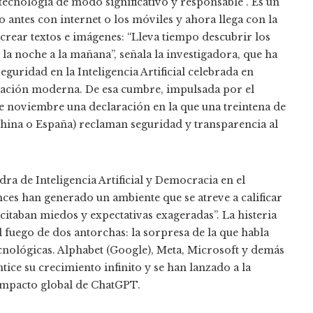
ecnología de modo significativo y responsable”. Es un
o antes con internet o los móviles y ahora llega con la
de crear textos e imágenes: “Lleva tiempo descubrir los
a noche a la mañana”, señala la investigadora, que ha
guridad en la Inteligencia Artificial celebrada en
utación moderna. De esa cumbre, impulsada por el
 de noviembre una declaración en la que una treintena de
hina o España) reclaman seguridad y transparencia al
edra de Inteligencia Artificial y Democracia en el
nces han generado un ambiente que se atreve a calificar
uscitaban miedos y expectativas exageradas”. La histeria
l fuego de dos antorchas: la sorpresa de la que habla
ecnológicas. Alphabet (Google), Meta, Microsoft y demás
tice su crecimiento infinito y se han lanzado a la
 impacto global de ChatGPT.