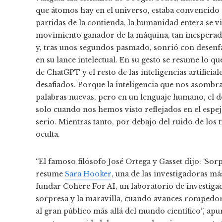
que átomos hay en el universo, estaba convencido d
partidas de la contienda, la humanidad entera se v
movimiento ganador de la máquina, tan inesperad
y, tras unos segundos pasmado, sonrió con desenf
en su lance intelectual. En su gesto se resume lo qu
de ChatGPT y el resto de las inteligencias artificia
desafiados. Porque la inteligencia que nos asombra
palabras nuevas, pero en un lenguaje humano, el de
solo cuando nos hemos visto reflejados en el esp
serio. Mientras tanto, por debajo del ruido de los 
oculta.
“El famoso filósofo José Ortega y Gasset dijo: ‘So
resume
Sara Hooker
, una de las investigadoras má
fundar Cohere For AI, un laboratorio de investigac
sorpresa y la maravilla, cuando avances rompedores
al gran público más allá del mundo científico”, a