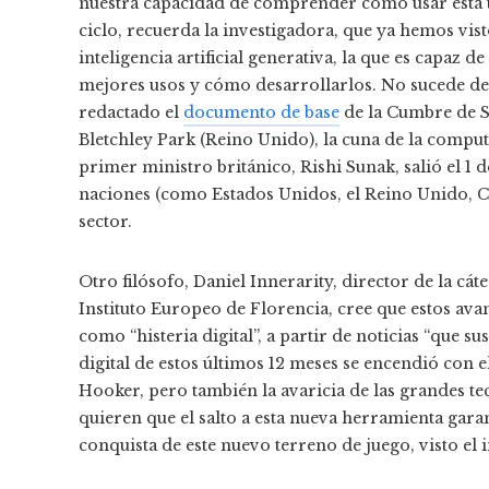
nuestra capacidad de comprender cómo usar esta t
ciclo, recuerda la investigadora, que ya hemos vist
inteligencia artificial generativa, la que es capaz 
mejores usos y cómo desarrollarlos. No sucede de l
redactado el
documento de base
de la Cumbre de Se
Bletchley Park (Reino Unido), la cuna de la comp
primer ministro británico, Rishi Sunak, salió el 1
naciones (como Estados Unidos, el Reino Unido, C
sector.
Otro filósofo, Daniel Innerarity, director de la cát
Instituto Europeo de Florencia, cree que estos ava
como “histeria digital”, a partir de noticias “que s
digital de estos últimos 12 meses se encendió con e
Hooker, pero también la avaricia de las grandes t
quieren que el salto a esta nueva herramienta garan
conquista de este nuevo terreno de juego, visto el