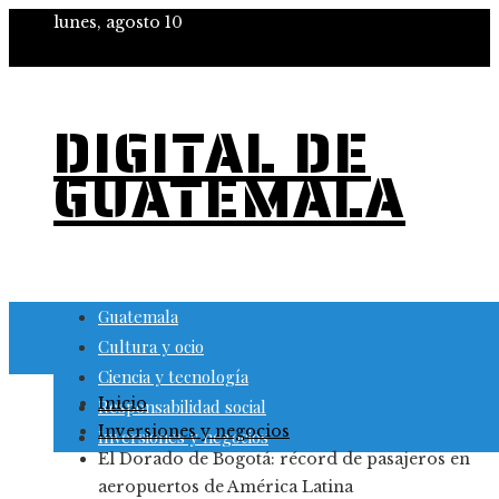
lunes, agosto 10
DIGITAL DE
GUATEMALA
Guatemala
Cultura y ocio
Ciencia y tecnología
Inicio
Responsabilidad social
Inversiones y negocios
Inversiones y negocios
El Dorado de Bogotá: récord de pasajeros en
aeropuertos de América Latina