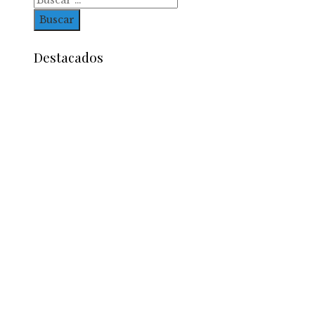
Destacados
Entradas Recientes
Reformas bancarias que surgieron de la Gran
Depresión
La conexión entre la herramienta de Ned Leeds 
ausencia de señales en Nueva York
Las ocho óperas clásicas que nunca faltan en los
repertorios internacionales
Categorías