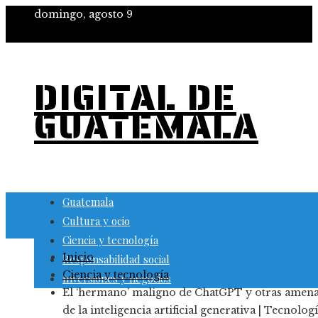
domingo, agosto 9
DIGITAL DE
GUATEMALA
Guatemala
Cultura y ocio
Ciencia y tecnología
Inicio
Responsabilidad social
Ciencia y tecnología
Inversiones y negocios
El ‘hermano’ maligno de ChatGPT y otras amen
de la inteligencia artificial generativa | Tecnolog