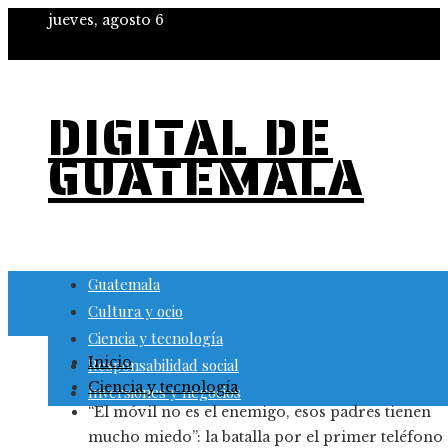
jueves, agosto 6
DIGITAL DE
GUATEMALA
Guatemala
Cultura y ocio
Ciencia y tecnología
Inicio
Responsabilidad social
Ciencia y tecnología
Inversiones y negocios
“El móvil no es el enemigo, esos padres tienen
mucho miedo”: la batalla por el primer teléfono