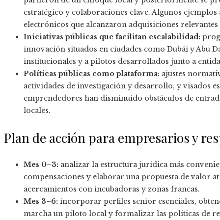
partieron de un enfoque local y posteriormente se pr
estratégico y colaboraciones clave. Algunos ejemplo
electrónicos que alcanzaron adquisiciones relevantes
Iniciativas públicas que facilitan escalabilidad:
progr
innovación situados en ciudades como Dubái y Abu Dabi
institucionales y a pilotos desarrollados junto a enti
Políticas públicas como plataforma:
ajustes normati
actividades de investigación y desarrollo, y visados es
emprendedores han disminuido obstáculos de entrad
locales.
Plan de acción para empresarios y re
Mes 0–3:
analizar la estructura jurídica más conveni
compensaciones y elaborar una propuesta de valor atr
acercamientos con incubadoras y zonas francas.
Mes 3–6:
incorporar perfiles senior esenciales, obtene
marcha un piloto local y formalizar las políticas de r