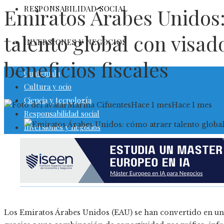
RESPONSABILIDAD SOCIAL
Emiratos Árabes Unidos
talento global con visad
INVERSIONES Y NEGOCIOS
beneficios fiscales
Guatemala
Cultura y ocio
Ciencia y tecnología
Marina Cifuentes
Hace 1 mes
Hace 1 mes
Responsabilidad social
Inversiones y negocios
Los Emiratos Árabes Unidos (EAU) se han convertido en un 