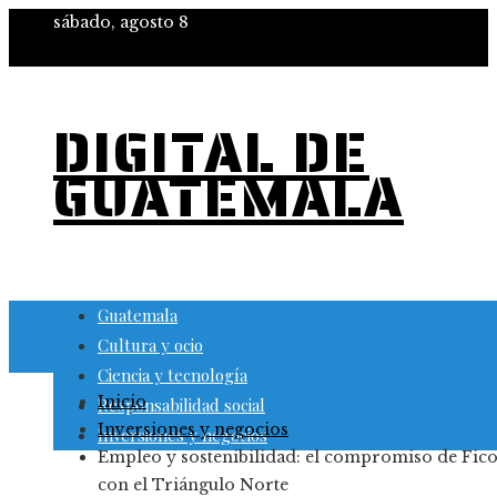
sábado, agosto 8
DIGITAL DE
GUATEMALA
Guatemala
Cultura y ocio
Ciencia y tecnología
Inicio
Responsabilidad social
Inversiones y negocios
Inversiones y negocios
Empleo y sostenibilidad: el compromiso de Fic
con el Triángulo Norte