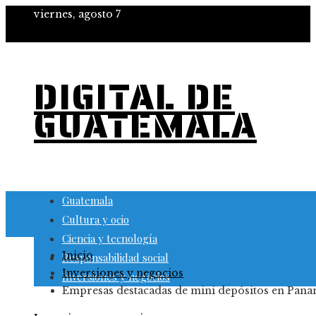
viernes, agosto 7
DIGITAL DE
GUATEMALA
Guatemala
Cultura y ocio
Ciencia y tecnología
Inicio
Responsabilidad social
Inversiones y negocios
Inversiones y negocios
Empresas destacadas de mini depósitos en Pan