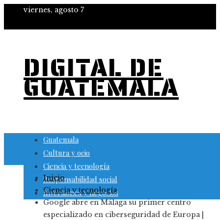
viernes, agosto 7
DIGITAL DE
GUATEMALA
Guatemala
Cultura y ocio
Ciencia y tecnología
Inicio
Responsabilidad social
Ciencia y tecnología
Inversiones y negocios
Google abre en Málaga su primer centro
especializado en ciberseguridad de Europa |