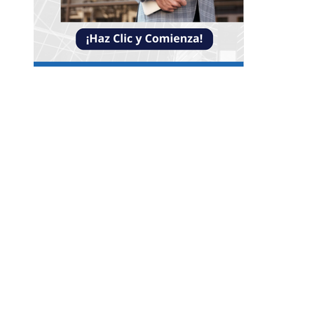
Entradas Recientes
Impacto de las pruebas de conocimiento cero en
optimización operativa de negocios
Estrategias efectivas para disminuir la
fragmentación económica en Bosnia y Herzego
y atraer inversión
La estabilidad de precios como factor clave para
economía egipcia y su crecimiento
Categorías
Guatemala