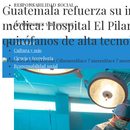
RESPONSABILIDAD SOCIAL
Guatemala refuerza su i
médica: Hospital El Pila
INVERSIONES Y NEGOCIOS
quirófanos de alta tecno
Guatemala
Cultura y ocio
Ciencia y tecnología
Marina Cifuentes
Hace 7 meses
Hace 7 mese
Responsabilidad social
Inversiones y negocios