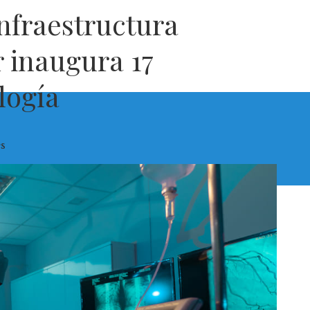
nfraestructura
r inaugura 17
logía
s