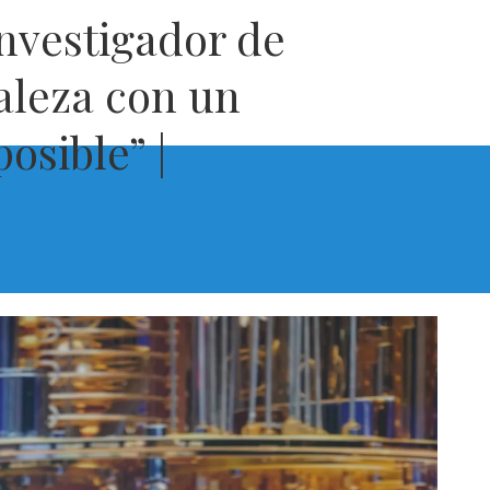
nvestigador de
aleza con un
osible” |