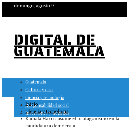
domingo, agosto 9
DIGITAL DE
GUATEMALA
Guatemala
Cultura y ocio
Ciencia y tecnología
Inicio
Responsabilidad social
Ciencia y tecnología
Inversiones y negocios
Kamala Harris asume el protagonismo en la
candidatura demócrata