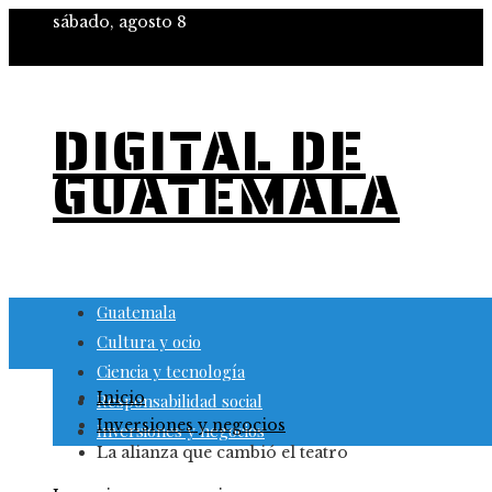
sábado, agosto 8
DIGITAL DE
GUATEMALA
Guatemala
Cultura y ocio
Ciencia y tecnología
Inicio
Responsabilidad social
Inversiones y negocios
Inversiones y negocios
La alianza que cambió el teatro