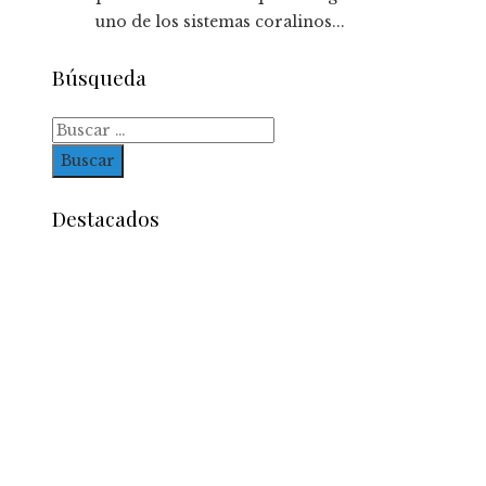
uno de los sistemas coralinos...
Búsqueda
Buscar:
Destacados
Entradas Recientes
Impacto de las pruebas de conocimiento cero en
optimización operativa de negocios
Estrategias efectivas para disminuir la
fragmentación económica en Bosnia y Herzego