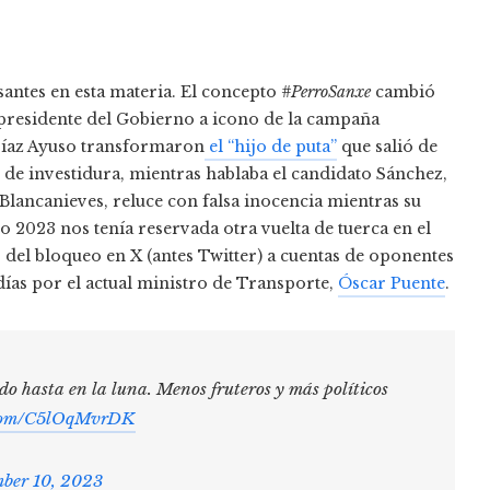
antes en esta materia. El concepto
#PerroSanxe
cambió
l presidente del Gobierno a icono de la campaña
l Díaz Ayuso transformaron
el “hijo de puta”
que salió de
 de investidura, mientras hablaba el candidato Sánchez,
lancanieves, reluce con falsa inocencia mientras su
 2023 nos tenía reservada otra vuelta de tuerca en el
so del bloqueo en X (antes Twitter) a cuentas de oponentes
días por el actual ministro de Transporte,
Óscar Puente
.
do hasta en la luna. Menos fruteros y más políticos
r.com/C5lOqMvrDK
ber 10, 2023