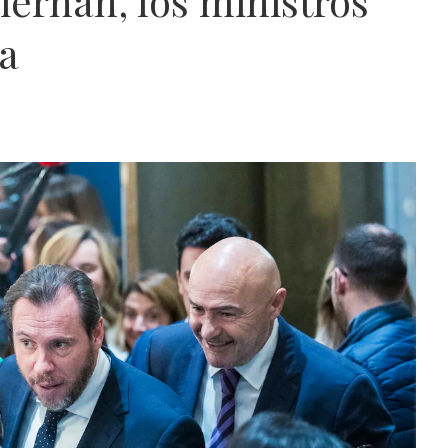
iernan, los ministros
ía