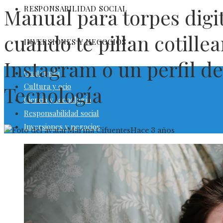
RESPONSABILIDAD SOCIAL
Manual para torpes digi
cuando te pillan cotille
INVERSIONES Y NEGOCIOS
Instagram o un perfil d
Guatemala
Cultura y ocio
Tecnología
Ciencia y tecnología
Responsabilidad social
Inversiones y negocios
Marina Cifuentes
Hace 3 años