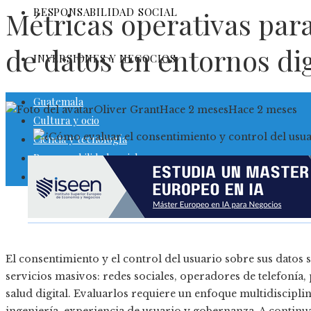
RESPONSABILIDAD SOCIAL
Métricas operativas par
de datos en entornos dig
INVERSIONES Y NEGOCIOS
Guatemala
Oliver Grant
Hace 2 meses
Hace 2 meses
Cultura y ocio
Ciencia y tecnología
Responsabilidad social
Inversiones y negocios
El consentimiento y el control del usuario sobre sus datos s
servicios masivos: redes sociales, operadores de telefoní
salud digital. Evaluarlos requiere un enfoque multidiscipl