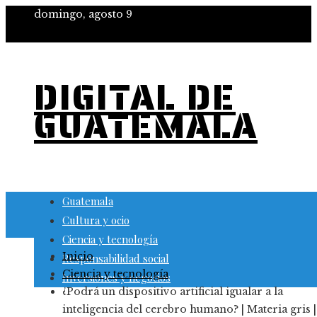
domingo, agosto 9
DIGITAL DE
GUATEMALA
Guatemala
Cultura y ocio
Ciencia y tecnología
Inicio
Responsabilidad social
Ciencia y tecnología
Inversiones y negocios
¿Podrá un dispositivo artificial igualar a la
inteligencia del cerebro humano? | Materia gris |