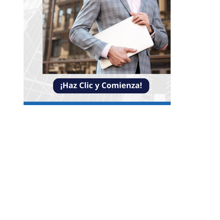
Entradas Recientes
Reformas bancarias que surgieron de la Gran
Depresión
La conexión entre la herramienta de Ned Leeds 
ausencia de señales en Nueva York
Las ocho óperas clásicas que nunca faltan en los
repertorios internacionales