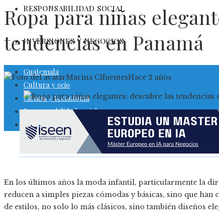
RESPONSABILIDAD SOCIAL
Ropa para niñas elegant
tendencias en Panamá
INVERSIONES Y NEGOCIOS
Guatemala
Marina Cifuentes
Hace 2 años
Cultura y ocio
Ciencia y tecnología
Responsabilidad social
Inversiones y negocios
En los últimos años la moda infantil, particularmente la dir
reducen a simples piezas cómodas y básicas, sino que han 
de estilos, no solo lo más clásicos, sino también diseños 