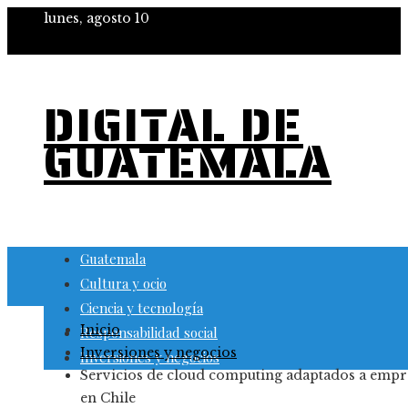
lunes, agosto 10
DIGITAL DE
GUATEMALA
Guatemala
Cultura y ocio
Ciencia y tecnología
Inicio
Responsabilidad social
Inversiones y negocios
Inversiones y negocios
Servicios de cloud computing adaptados a empr
en Chile