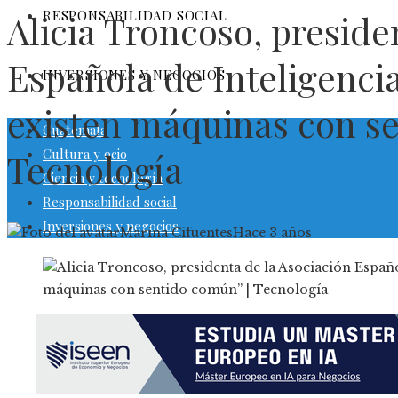
RESPONSABILIDAD SOCIAL
Alicia Troncoso, preside
Española de Inteligencia 
INVERSIONES Y NEGOCIOS
existen máquinas con se
Guatemala
Cultura y ocio
Tecnología
Ciencia y tecnología
Responsabilidad social
Inversiones y negocios
Marina Cifuentes
Hace 3 años