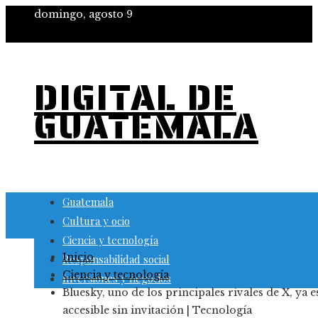
domingo, agosto 9
DIGITAL DE
GUATEMALA
Guatemala
Cultura y ocio
Ciencia y tecnología
Inicio
Responsabilidad social
Ciencia y tecnología
Inversiones y negocios
Bluesky, uno de los principales rivales de X, ya e
accesible sin invitación | Tecnología