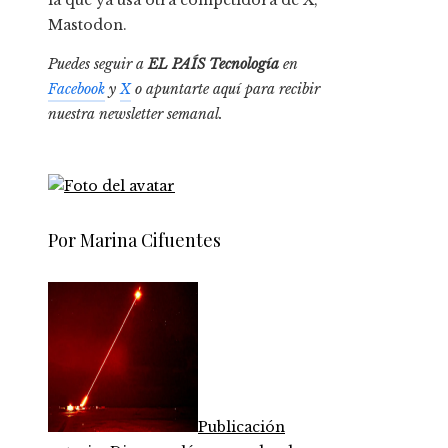
la que ya usa otra competidora de X,
Mastodon.
Puedes seguir a
EL PAÍS Tecnología
en
Facebook
y
X
o apuntarte aquí para recibir
nuestra
newsletter semanal
.
Por Marina Cifuentes
Publicación