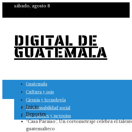
sábado, agosto 8
DIGITAL DE
GUATEMALA
Guatemala
Cultura y ocio
Ciencia y tecnología
Inicio
Responsabilidad social
Deportes
Inversiones y negocios
“Casa Paraíso”, Un cortometraje celebra el talent
guatemalteco