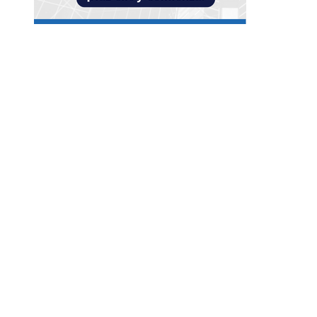
Entradas Recientes
Impacto de las pruebas de conocimiento cero en
optimización operativa de negocios
Estrategias efectivas para disminuir la
fragmentación económica en Bosnia y Herzego
y atraer inversión
La estabilidad de precios como factor clave para
economía egipcia y su crecimiento
Categorías
Guatemala
Cultura y ocio
Ciencia y tecnología