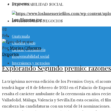
Deportes
RESPONSABILIDAD SOCIAL
INVERSIONES Y NEGOCIOS
02
Feb
Guatemala
Cultura y ocio
Por
Marina Cifuentes
Ciencia y tecnología
Deportes
Responsabilidad social
Inversiones y negocios
Explorando Segundo premio: razones 
La trigésima novena edición de los Premios Goya, el acont
tendrá lugar el 8 de febrero de 2025 en el Palacio de Expo
resalta el carácter ambulante de la ceremonia en años rec
Valladolid, Málaga, Valencia y Sevilla.En esta ocasión, el fil
encabeza las candidaturas con un total de 14 nominaciones. 