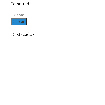
Búsqueda
Buscar:
Destacados
Entradas Recientes
Impacto de las pruebas de conocimiento cero en
optimización operativa de negocios
Estrategias efectivas para disminuir la
fragmentación económica en Bosnia y Herzego
y atraer inversión
La estabilidad de precios como factor clave para
economía egipcia y su crecimiento