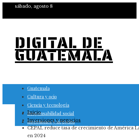
sábado, agosto 8
DIGITAL DE
GUATEMALA
Guatemala
Cultura y ocio
Ciencia y tecnología
Inicio
Responsabilidad social
Inversiones y negocios
Inversiones y negocios
CEPAL reduce tasa de crecimiento de América L
en 2024