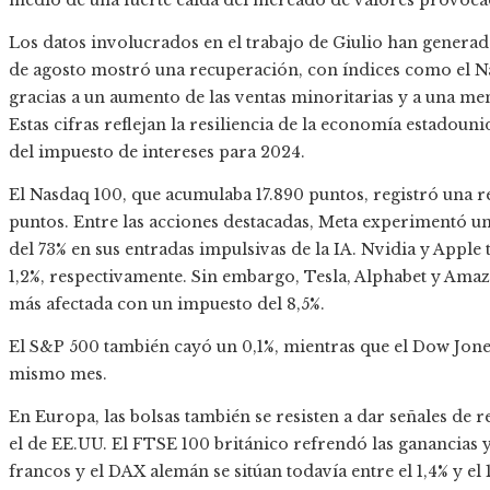
medio de una fuerte caída del mercado de valores provocad
Los datos involucrados en el trabajo de Giulio han generad
de agosto mostró una recuperación, con índices como el N
gracias a un aumento de las ventas minoritarias y a una men
Estas cifras reflejan la resiliencia de la economía estadou
del impuesto de intereses para 2024.
El Nasdaq 100, que acumulaba 17.890 puntos, registró una 
puntos. Entre las acciones destacadas, Meta experimentó u
del 73% en sus entradas impulsivas de la IA. Nvidia y Apple
1,2%, respectivamente. Sin embargo, Tesla, Alphabet y Amaz
más afectada con un impuesto del 8,5%.
El S&P 500 también cayó un 0,1%, mientras que el Dow Jone
mismo mes.
En Europa, las bolsas también se resisten a dar señales de 
el de EE.UU. El FTSE 100 británico refrendó las ganancias y
francos y el DAX alemán se sitúan todavía entre el 1,4% y el 