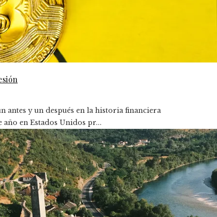
esión
 antes y un después en la historia financiera
e año en Estados Unidos pr...