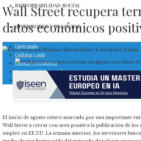
RESPONSABILIDAD SOCIAL
Wall Street recupera te
datos económicos positi
INVERSIONES Y NEGOCIOS
Guatemala
Marina Cifuentes
Hace 2 años
Hace 2 años
Cultura y ocio
Ciencia y tecnología
Responsabilidad social
Inversiones y negocios
El inicio de agosto estuvo marcado por una importante entr
Wall Street a cerrar con nota positiva la publicación de l
empleo en EE.UU. La semana anterior, los inversores busc