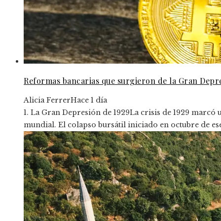
Reformas bancarias que surgieron de la Gran Depr
Alicia Ferrer
Hace 1 día
1. La Gran Depresión de 1929La crisis de 1929 marcó un
mundial. El colapso bursátil iniciado en octubre de es