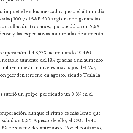
a por la recesión.
o inquietud en los mercados, pero el último día
asdaq 100 y el S&P 500 registrando ganancias
or inflación. tres años, que quedó en un 2,9%.
nidense y las expectativas moderadas de aumento
recuperación del 8,77%, acumulando 19.420
n notable aumento del 13% gracias a un aumento
 también muestran niveles más bajos del 4% y
on pierden terreno en agosto, siendo Tesla la
s sufrió un golpe, perdiendo un 0,8% en el
recuperación, aunque el ritmo es más lento que
 subió un 0,3%. A pesar de ello, el CAC de 40
1,8% de sus niveles anteriores. Por el contrario,