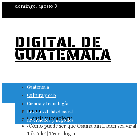
domingo, agosto 9
DIGITAL DE
GUATEMALA
Guatemala
Cultura y ocio
Ciencia y tecnología
Inicio
Responsabilidad social
Ciencia y tecnología
Inversiones y negocios
¿Cómo puede ser que Osama bin Laden sea viral
TikTok? | Tecnología