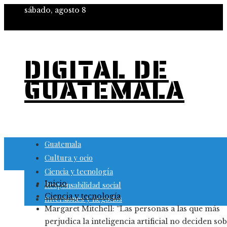
sábado, agosto 8
DIGITAL DE
GUATEMALA
Guatemala
Cultura y ocio
Ciencia y tecnología
Inicio
Responsabilidad social
Ciencia y tecnología
Inversiones y negocios
Margaret Mitchell: “Las personas a las que más
perjudica la inteligencia artificial no deciden so