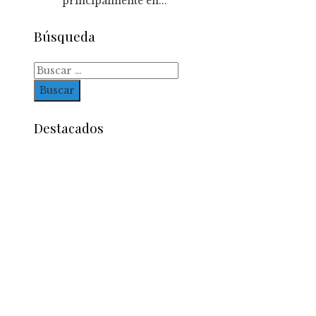
principalmente en...
Búsqueda
Buscar:
Destacados
Entradas Recientes
Reformas bancarias que surgieron de la Gran
Depresión
Impacto de las pruebas de conocimiento cero en
optimización operativa de negocios
Estrategias efectivas para disminuir la