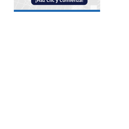
Entradas Recientes
Reformas bancarias que surgieron de la Gran
Depresión
La conexión entre la herramienta de Ned Leeds 
ausencia de señales en Nueva York
Las ocho óperas clásicas que nunca faltan en los
repertorios internacionales
Categorías
Guatemala
Cultura y ocio
Ciencia y tecnología
Responsabilidad social