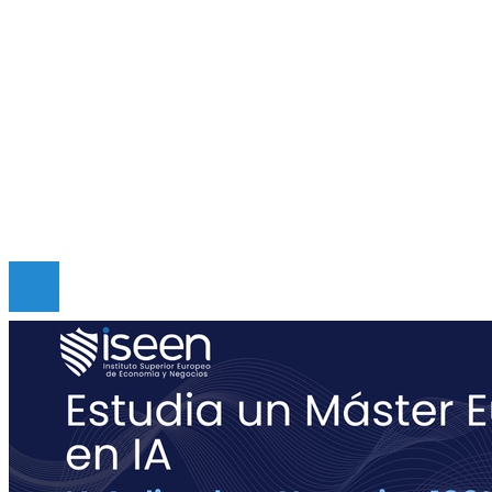
Inversiones y negocios
Mapa Del Sitio
Quiénes somos
Políticas de Privacidad
Contacto
Copyright © Digital de Guatemala. Todos los derecho
Reservados.