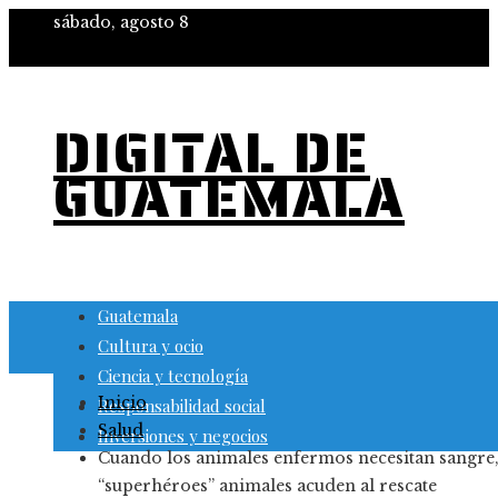
sábado, agosto 8
DIGITAL DE
GUATEMALA
Guatemala
Cultura y ocio
Ciencia y tecnología
Inicio
Responsabilidad social
Salud
Inversiones y negocios
Cuando los animales enfermos necesitan sangre,
“superhéroes” animales acuden al rescate