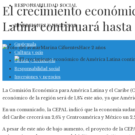
RESPONSABILIDAD SOCIAL
El crecimiento económi
Latina continuará hasta
INVERSIONES Y NEGOCIOS
Guatemala
Marina Cifuentes
Hace 2 años
Cultura y ocio
Ciencia y tecnología
Responsabilidad social
Inversiones y negocios
La Comisión Económica para América Latina y el Caribe (Ce
económico de la región será de 1,8% este año, ya que Améric
En un comunicado, la CEPAL indicó que la economía sudame
del Caribe crecerá un 2,6% y Centroamérica y México un 2,
A pesar de este año de bajo aumento, el proyecto de la CE