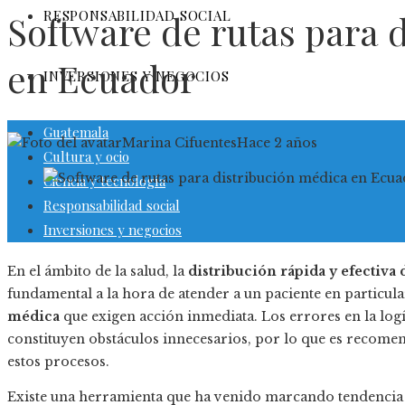
RESPONSABILIDAD SOCIAL
Software de rutas para 
en Ecuador
INVERSIONES Y NEGOCIOS
Guatemala
Marina Cifuentes
Hace 2 años
Cultura y ocio
Ciencia y tecnología
Responsabilidad social
Inversiones y negocios
En el ámbito de la salud, la
distribución rápida y efectiva
fundamental a la hora de atender a un paciente en particula
médica
que exigen acción inmediata. Los errores en la logí
constituyen obstáculos innecesarios, por lo que es recome
estos procesos.
Existe una herramienta que ha venido marcando tendencia l