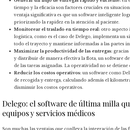
Generar un flujo de entregas rápido y eficiente:
en e
tiempo y la eficacia son factores cruciales en situaci
ventaja significativa es que un software inteligente logr
priorizando la rapidez en la atención al paciente.
Monitorear el traslado en tiempo real:
otro aspecto 
logística, como es el caso de Delego, implementa un 
todo el trayecto y mantiene informadas a las partes 
Maximizar la productividad de las entregas:
gracias 
y distribuir de manera efectiva la flota, un software d
de las tareas asignadas. La operatividad no se detie
Reducir los costos operativos:
un software como Deleg
de recogida y entrega, calculando además el kilometra
disminuir los costos operativos.
Delego: el software de última milla qu
equipos y servicios médicos
Son muchas las ventajas que conlleva la integración de las