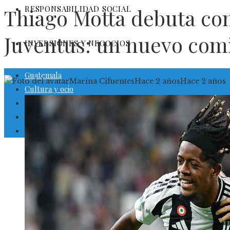
RESPONSABILIDAD SOCIAL
Thiago Motta debuta con
Juventus: un nuevo com
INVERSIONES Y NEGOCIOS
Guatemala
Marina Cifuentes
Hace 2 años
Hace 2 años
Cultura y ocio
Ciencia y tecnología
Responsabilidad social
Inversiones y negocios