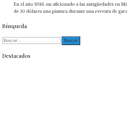
En el año 2016, un aficionado a las antigüedades en 
de 50 dólares una pintura durante una reventa de garaje
Búsqueda
Buscar:
Destacados
Entradas Recientes
Impacto de las pruebas de conocimiento cero en la o
Estrategias efectivas para disminuir la fragmentació
La estabilidad de precios como factor clave para la e
Categorías