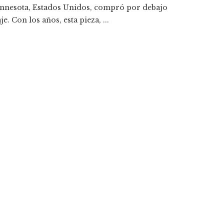
Minnesota, Estados Unidos, compró por debajo
. Con los años, esta pieza, ...
ptimización operativa de negocios
n económica en Bosnia y Herzegovina y atraer inversión
conomía egipcia y su crecimiento