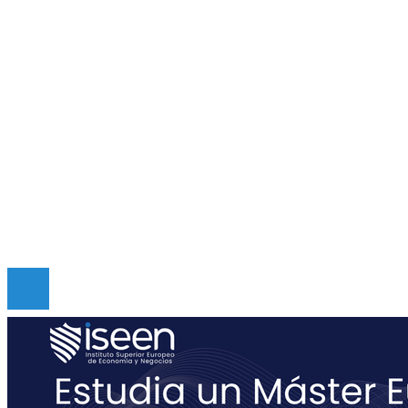
Ciencia y tecnología
Responsabilidad social
Inversiones y negocios
Mapa Del Sitio
Quiénes somos
Políticas de Privacidad
Contacto
Copyright © Digital de Guatemala. Todos los derecho
Reservados.