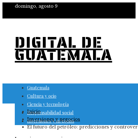
domingo, agosto 9
DIGITAL DE
GUATEMALA
Guatemala
Cultura y ocio
Ciencia y tecnología
Inicio
Responsabilidad social
Inversiones y negocios
Inversiones y negocios
El futuro del petróleo: predicciones y controver