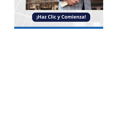
Entradas Recientes
Reformas bancarias que surgieron de la Gran
Depresión
La conexión entre la herramienta de Ned Leeds 
ausencia de señales en Nueva York
Las ocho óperas clásicas que nunca faltan en los
repertorios internacionales
Categorías
Guatemala
Cultura y ocio