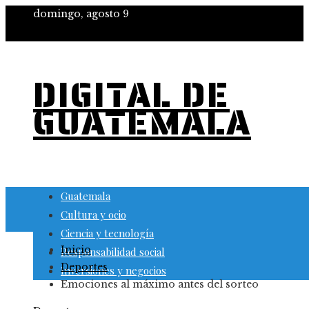
domingo, agosto 9
DIGITAL DE
GUATEMALA
Guatemala
Cultura y ocio
Ciencia y tecnología
Inicio
Responsabilidad social
Deportes
Inversiones y negocios
Emociones al máximo antes del sorteo