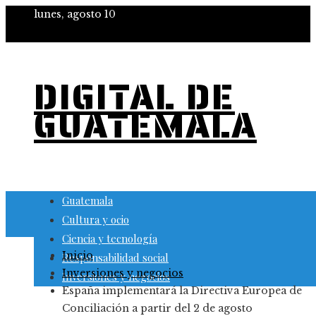
lunes, agosto 10
DIGITAL DE
GUATEMALA
Guatemala
Cultura y ocio
Ciencia y tecnología
Inicio
Responsabilidad social
Inversiones y negocios
Inversiones y negocios
España implementará la Directiva Europea de
Conciliación a partir del 2 de agosto