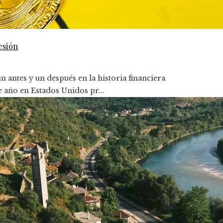
esión
 antes y un después en la historia financiera
e año en Estados Unidos pr...