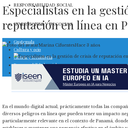
RESPONSABILIDAD SOCIAL
Especialistas en la gesti
reputación en línea en
INVERSIONES Y NEGOCIOS
Guatemala
Marina Cifuentes
Hace 3 años
Cultura y ocio
Ciencia y tecnología
Responsabilidad social
Inversiones y negocios
En el mundo digital actual, prácticamente todas las compañí
diversos peligros en línea que pueden tener un impacto neg
particularmente relevante en el contexto de Panamá, donde