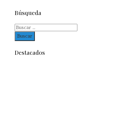
Búsqueda
Buscar:
Destacados
Entradas Recientes
La estabilidad de precios como factor clave para
economía egipcia y su crecimiento
Los imperios con mayor influencia comercial y 
legado económico
Oportunidades y retos de la economía azul para 
futuro de Belice