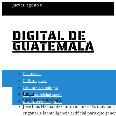
jueves, agosto 6
DIGITAL DE
GUATEMALA
Guatemala
Cultura y ocio
Ciencia y tecnología
Inicio
Responsabilidad social
Ciencia y tecnología
Inversiones y negocios
José Luis Hernández, informático: “Es muy fácil
engañar a la inteligencia artificial para que gene