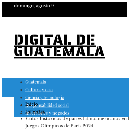
domingo, agosto 9
DIGITAL DE
GUATEMALA
Guatemala
Cultura y ocio
Ciencia y tecnología
Inicio
Responsabilidad social
Deportes
Inversiones y negocios
Éxitos históricos de países latinoamericanos en 
Juegos Olímpicos de París 2024