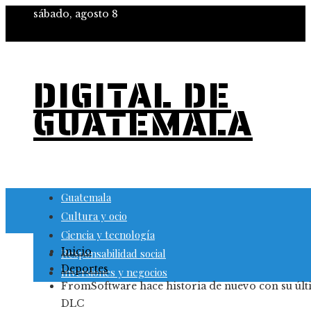
sábado, agosto 8
DIGITAL DE
GUATEMALA
Guatemala
Cultura y ocio
Ciencia y tecnología
Inicio
Responsabilidad social
Deportes
Inversiones y negocios
FromSoftware hace historia de nuevo con su úl
DLC