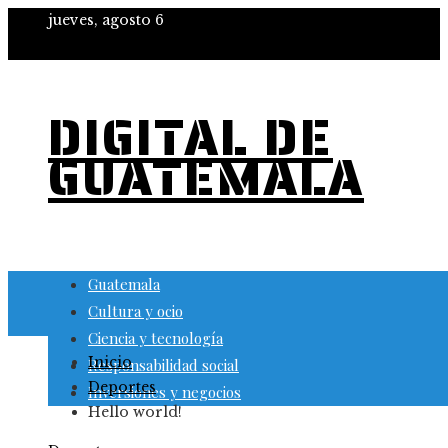
jueves, agosto 6
DIGITAL DE
GUATEMALA
Guatemala
Cultura y ocio
Ciencia y tecnología
Inicio
Responsabilidad social
Deportes
Inversiones y negocios
Hello world!