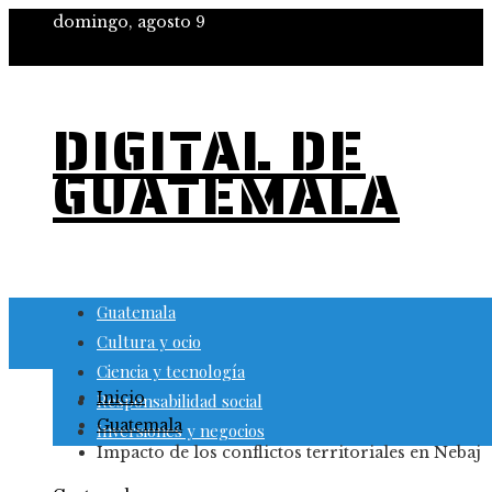
domingo, agosto 9
DIGITAL DE
GUATEMALA
Guatemala
Cultura y ocio
Ciencia y tecnología
Inicio
Responsabilidad social
Guatemala
Inversiones y negocios
Impacto de los conflictos territoriales en Nebaj