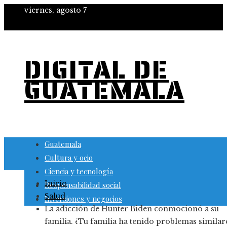
viernes, agosto 7
DIGITAL DE
GUATEMALA
Guatemala
Cultura y ocio
Ciencia y tecnología
Inicio
Responsabilidad social
Salud
Inversiones y negocios
La adicción de Hunter Biden conmocionó a su
familia. ¿Tu familia ha tenido problemas similar