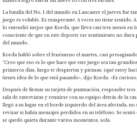
manera logró salvar un nueve 35 con tres birdies.
La batalla del No. 1 del mundo en Lancaster el jueves fue 
juego es voluble. Es exasperante. A veces no tiene sentido. 
lo entendió mejor que Korda, que lleva casi tres meses en l
consciente de que en este deporte ese sentimiento no dura 
del mundo.
Korda habló sobre el fenómeno el martes, casi presagiando 
“Creo que eso es lo que hace que este juego sea tan grandio
primeros días, luego te despiertas y piensas: ¿qué estoy ha
tienes idea de lo que está pasando», dijo Korda. «Es curioso,
Después de firmar su tarjeta de puntuación, responder tres
sala de entrevistas y reunirse con su equipo detrás de la c
llegó a su lugar en el borde izquierdo del área afectada, no 
revisar si había mensajes perdidos en su teléfono. Se sentó
se quedó quieta durante varios momentos, sola.