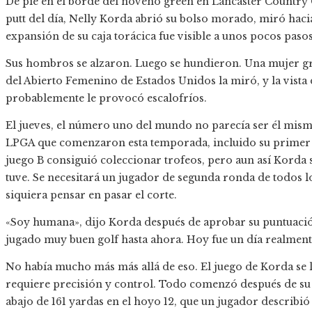
De pie en el borde del noveno green en Lancaster Country
putt del día, Nelly Korda abrió su bolso morado, miró haci
expansión de su caja torácica fue visible a unos pocos pasos
Sus hombros se alzaron. Luego se hundieron. Una mujer g
del Abierto Femenino de Estados Unidos la miró, y la vista 
probablemente le provocó escalofríos.
El jueves, el número uno del mundo no parecía ser él mismo
LPGA que comenzaron esta temporada, incluido su primer
juego B consiguió coleccionar trofeos, pero aun así Korda
tuve. Se necesitará un jugador de segunda ronda de todos lo
siquiera pensar en pasar el corte.
«Soy humana», dijo Korda después de aprobar su puntuació
jugado muy buen golf hasta ahora. Hoy fue un día realmente
No había mucho más más allá de eso. El juego de Korda se 
requiere precisión y control. Todo comenzó después de su te
abajo de 161 yardas en el hoyo 12, que un jugador describi