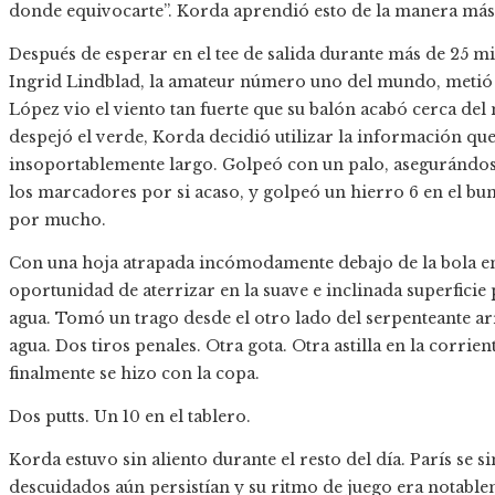
donde equivocarte”. Korda aprendió esto de la manera más d
Después de esperar en el tee de salida durante más de 25 mi
Ingrid Lindblad, la amateur número uno del mundo, metió u
López vio el viento tan fuerte que su balón acabó cerca de
despejó el verde, Korda decidió utilizar la información que
insoportablemente largo. Golpeó con un palo, asegurándose
los marcadores por si acaso, y golpeó un hierro 6 en el bun
por mucho.
Con una hoja atrapada incómodamente debajo de la bola en 
oportunidad de aterrizar en la suave e inclinada superficie 
agua. Tomó un trago desde el otro lado del serpenteante arro
agua. Dos tiros penales. Otra gota. Otra astilla en la corrien
finalmente se hizo con la copa.
Dos putts. Un 10 en el tablero.
Korda estuvo sin aliento durante el resto del día. París se 
descuidados aún persistían y su ritmo de juego era notabl