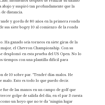
 Club, momentos después de realizar su último
a abajo y suspiró tan profundamente que la
 de distancia.
rande y gorda de 80 años en la primera ronda
de sus siete bogey 10 al comienzo de la ronda
. Ha ganado seis torneos en siete giras de la
 major, el Chevron Championship. Con su
 se desplomó en esta prueba del US Open. No lo
s tiempos con una plantilla difícil para
n de 10 sobre par. “Tendré días malos. He
 malo. Esto es todo lo que puedo decir.
le fue de las manos en un campo de golf que
rcer golpe de salida del día, en el par 3 cuesta
ó como un hoyo que no te da “ningún lugar