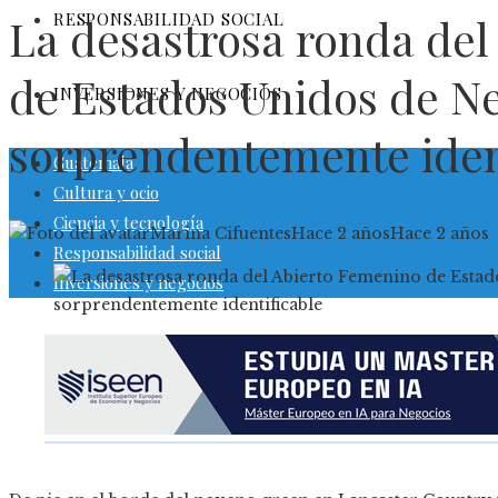
RESPONSABILIDAD SOCIAL
La desastrosa ronda del
de Estados Unidos de Ne
INVERSIONES Y NEGOCIOS
sorprendentemente iden
Guatemala
Cultura y ocio
Ciencia y tecnología
Marina Cifuentes
Hace 2 años
Hace 2 años
Responsabilidad social
Inversiones y negocios